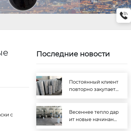
ые
Последние новости
Постоянный клиент
повторно закупает
2,7 тонны! Компани
я Lanmi Building Ma
terials строит прочн
Весеннее тепло дар
ски с
ый фундамент дове
ит новые начинани
рия благодаря каче
я, доверие укрепля