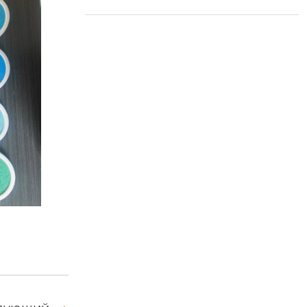
Materials с цветным
песком вдохнет вес
еннюю жизнь в обн
овление полов