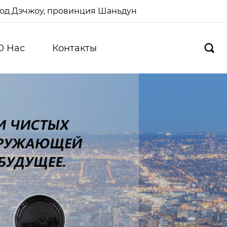
ород Дэчжоу, провинция Шаньдун
О Hас
Контакты
