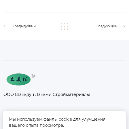
Предыдущий
Следующий
ООО Шаньдун Ланьми Стройматериалы
Контакты
Мы используем файлы cookie для улучшения
вашего опыта просмотра.
Промышленный парк Фанси, к северу от