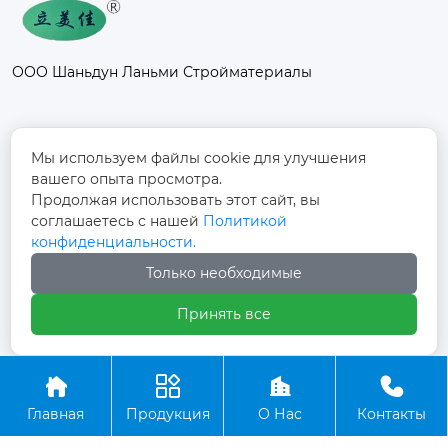
ООО Шаньдун Ланьми Стройматериалы
Контакты
Мы используем файлы cookie для улучшения
вашего опыта просмотра.
Промышленный парк Фанси, к северу от
Продолжая использовать этот сайт, вы
дороги Дуншоу, улица Фанси, поселок
соглашаетесь с нашей
Политикой

Фанси, город Юйчэн, город Дэчжоу,
конфиденциальности.
провинция Шаньдун
Только необходимые
+86-13012997728

Принять все




Авторское право©ООО Шаньдун Ланьми
Главная
Продукция
О Нас
Контакты
Стройматериалы