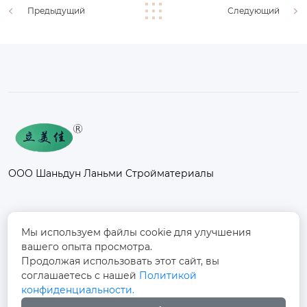
Предыдущий
Следующий
ООО Шаньдун Ланьми Стройматериалы
Контакты
Мы используем файлы cookie для улучшения
вашего опыта просмотра.
Промышленный парк Фанси, к северу от
Продолжая использовать этот сайт, вы
дороги Дуншоу, улица Фанси, поселок
соглашаетесь с нашей
Политикой

Фанси, город Юйчэн, город Дэчжоу,
конфиденциальности.
провинция Шаньдун