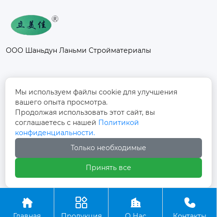
ООО Шаньдун Ланьми Стройматериалы
Контакты
Мы используем файлы cookie для улучшения
вашего опыта просмотра.
Промышленный парк Фанси, к северу от
Продолжая использовать этот сайт, вы
дороги Дуншоу, улица Фанси, поселок
соглашаетесь с нашей
Политикой

Фанси, город Юйчэн, город Дэчжоу,
конфиденциальности.
провинция Шаньдун
Только необходимые
+86-13012997728

Принять все




Авторское право©ООО Шаньдун Ланьми
Главная
Продукция
О Нас
Контакты
Стройматериалы