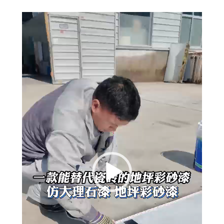
视
频
播
放
器