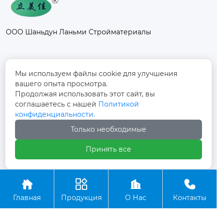
ООО Шаньдун Ланьми Стройматериалы
Контакты
Мы используем файлы cookie для улучшения
вашего опыта просмотра.
Промышленный парк Фанси, к северу от
Продолжая использовать этот сайт, вы
дороги Дуншоу, улица Фанси, поселок
соглашаетесь с нашей
Политикой

Фанси, город Юйчэн, город Дэчжоу,
конфиденциальности.
провинция Шаньдун
Только необходимые
+86-13012997728

Принять все




Авторское право©ООО Шаньдун Ланьми
Главная
Продукция
О Нас
Контакты
Стройматериалы