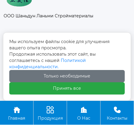
ООО Шаньдун Ланьми Стройматериалы
Контакты
Мы используем файлы cookie для улучшения
вашего опыта просмотра.
Промышленный парк Фанси, к северу от
Продолжая использовать этот сайт, вы
дороги Дуншоу, улица Фанси, поселок
соглашаетесь с нашей
Политикой

Фанси, город Юйчэн, город Дэчжоу,
конфиденциальности.
провинция Шаньдун
Только необходимые
+86-13012997728

Принять все




Авторское право©ООО Шаньдун Ланьми
Главная
Продукция
О Нас
Контакты
Стройматериалы