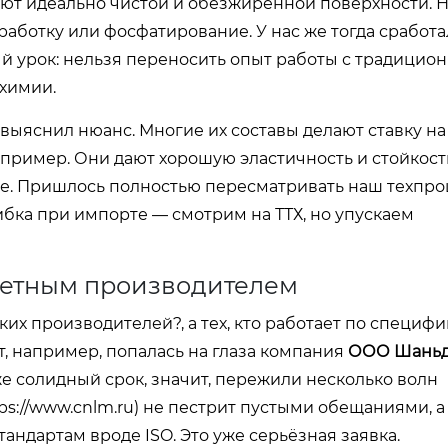
ют идеально чистой и обезжиренной поверхности. Н
аботку или фосфатирование. У нас же тогда сработа
ый урок: нельзя переносить опыт работы с традици
химии.
 выяснил нюанс. Многие их составы делают ставку н
ример. Они дают хорошую эластичность и стойкость
лле. Пришлось полностью пересматривать наш техпро
ошибка при импорте — смотрим на ТТХ, но упускаем
кретным производителем
их производителей?, а тех, кто работает по специф
, например, попалась на глаза компания
ООО Шаньд
уже солидный срок, значит, пережили несколько волн
ps://www.cnlm.ru
) не пестрит пустыми обещаниями, а
андартам вроде ISO. Это уже серьёзная заявка.