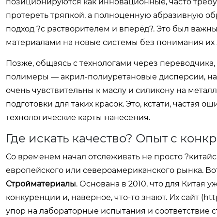
позиционируются как инновационные, часто требу
протереть тряпкой, а полноценную абразивную обр
подход ?с растворителем и вперёд?. Это был важн
материалами на новые системы без понимания их 
Позже, общаясь с технологами через переводчика,
полимеры — акрил-полиуретановые дисперсии, нап
очень чувствительны к маслу и силикону на мета
подготовки для таких красок. Это, кстати, частая 
технологические карты нанесения.
Где искать качество? Опыт с кон
Со временем начал отслеживать не просто ?китайск
европейского или североамериканского рынка. Вот
Стройматериалы
. Основана в 2010, что для Китая 
конкуренции и, наверное, что-то знают. Их сайт (
htt
упор на лабораторные испытания и соответствие ст