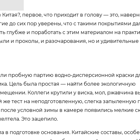
Китая?, первое, что приходит в голову — это, навер
ие до сих пор уверены, что с такими покрытиями да
уть глубже и поработать с этим материалом на практи
были и проколы, и разочарования, но и удивительны
зали пробную партию водно-дисперсионной краски д
ка. Цель была простая — найти более экологичную
омещении. Коллеги крутили у виска, мол, ржавчина в
й же тест на неподготовленную, слегка запыленную 
 а после условной зимы в камере появились мелкие ск
елтела. Это зацепило.
а в подготовке основания. Китайские составы, особен