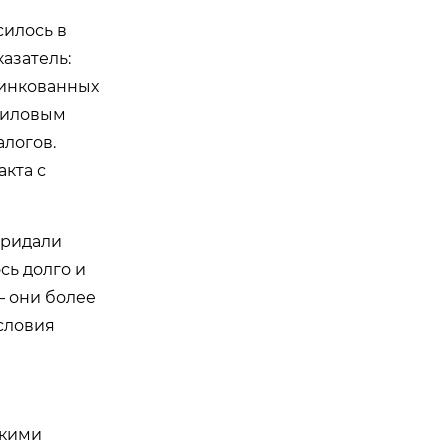
силось в
азатель:
цинкованных
риловым
алогов.
акта с
придали
сь долго и
— они более
словия
скими