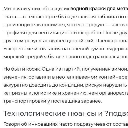
Мы взяли у них образцы их
водной краски для мет
глаза — в техпаспорте была детальная таблица по 
производитель понимает, что его продукт — часть
профилях для вентиляционных коробов. После дв
грунтом результат вышел достойный. Плёнка ровна
Ускоренные испытания на солевой туман выдержала 
морской средой я бы всё равно подстраховался эп
Но был и косяк. Одна из партий, полученная зимо
значения, оставили в неотапливаемом контейнере
аккуратно доводить до кондиции, рискуя нарушить
капризны к логистике и хранению, чем органораст
транспортировки у поставщика заранее.
Технологические нюансы и ?под
Говоря об инновациях, часто подразумевают состав