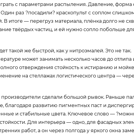
грать с параметрами распыления. Давление, форма 
. Один раз ?посадили? краскопульт с соплом слишко
. В итоге — перегруз материала, плёнка долго не сх
жание твёрдых частиц, и ей нужно сопло побольше д
ет такой же быстрой, как у нитроэмалей. Это не так.
атуре может занимать несколько часов до отлипа и
полного отверждения стойкость к истиранию и мойке
менение на стеллажах логистического центра — чере
е производители сделали большой рывок. Раньше па
же, благодаря развитию пигментных паст и дисперг
нные и стабильные цвета. Ключевое слово — ?можн
стойкости. Для интерьера — одно, для фасадных эле
ренних работ, а он через полгода у яркого окна зам