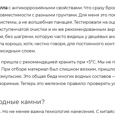
алла
с антикоррозийными свойствами. Что сразу бро
совместимости с разными грунтами. Для меня это пок
 системы, а не волшебная панацея. Тестировали на о
ухступенчатой очистки и их же рекомендованным ак
я, без шагрени, которую часто видишь у дешёвых ан
хорошо, хотя, честно говоря, для постоянного конт
оксидным слоем.
й, пришла с рекомендацией хранить при +5°C. Мы не 
. При отборе материал был слишком вязким, пришло
 эмульсию. Это общая беда многих водных составов 
воримые. Теперь это железное правило: проверять у
водные камни?
. Но не менее важна технология нанесения. С китай