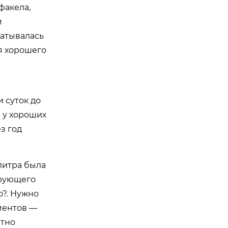
факела,
м
ватывалась
ля хорошего
 суток до
 у хороших
з год
литра была
ирующего
о?. Нужно
ментов —
етно