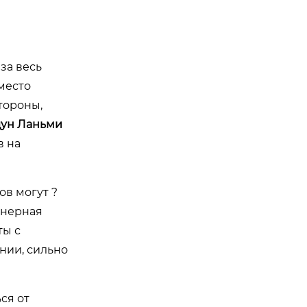
за весь
место
стороны,
ун Ланьми
в на
ов могут ?
йнерная
ты с
нии, сильно
ся от