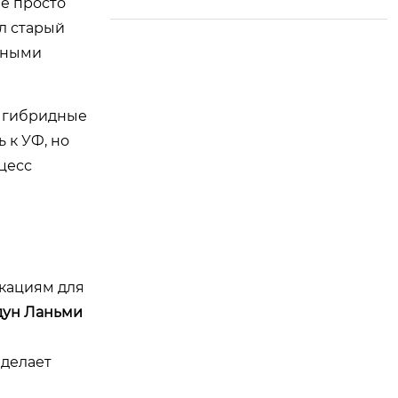
е просто
л старый
онными
а гибридные
 к УФ, но
цесс
икациям для
ун Ланьми
 делает