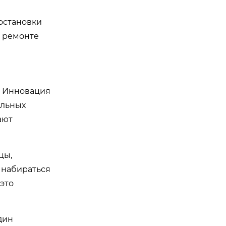
 остановки
и ремонте
т. Инновация
альных
ают
цы,
, набираться
 это
дин