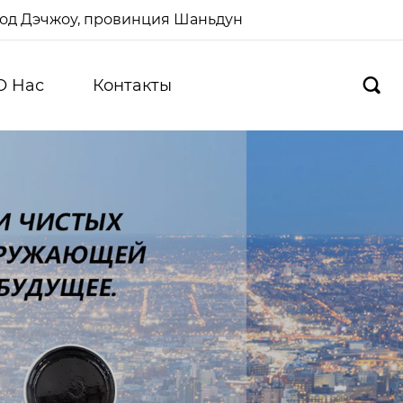
ород Дэчжоу, провинция Шаньдун
О Hас
Контакты
