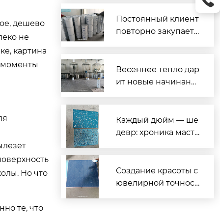
Постоянный клиент
ное, дешево
повторно закупает
леко не
2,7 тонны! Компани
ке, картина
я Lanmi Building Ma
е моменты
terials строит прочн
Весеннее тепло дар
ый фундамент дове
ит новые начинани
рия благодаря каче
я, доверие укрепля
ству.
ет мастерство – Lan
ля
mi Building Materials
Каждый дюйм — ше
приветствует еще о
девр: хроника масте
дин прямой заказ
рства при создании
ылезет
образцов наливных
поверхность
полов MALA с цветн
Создание красоты с
олы. Но что
ым песком
ювелирной точност
ью — наглядная де
монстрация в реаль
но те, что
ных условиях