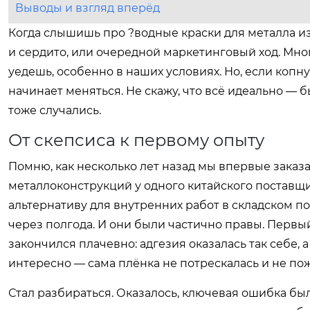
Выводы и взгляд вперёд
Когда слышишь про ?водные краски для металла из 
и сердито, или очередной маркетинговый ход. Мног
уедешь, особенно в наших условиях. Но, если копн
начинает меняться. Не скажу, что всё идеально — 
тоже случались.
От скепсиса к первому опыту
Помню, как несколько лет назад мы впервые зака
металлоконструкций у одного китайского поставщи
альтернативу для внутренних работ в складском п
через полгода. И они были частично правы. Первы
закончился плачевно: адгезия оказалась так себе,
интересно — сама плёнка не потрескалась и не пож
Стал разбираться. Оказалось, ключевая ошибка был