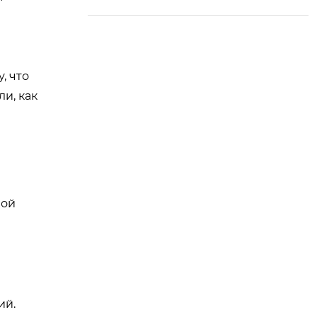
ру для эпоксидной
самовыравнивающ
ейся краски с цветн
ым песком, открыва
, что
я новую эру ярких н
и, как
апольных покрытий
ной
ий.