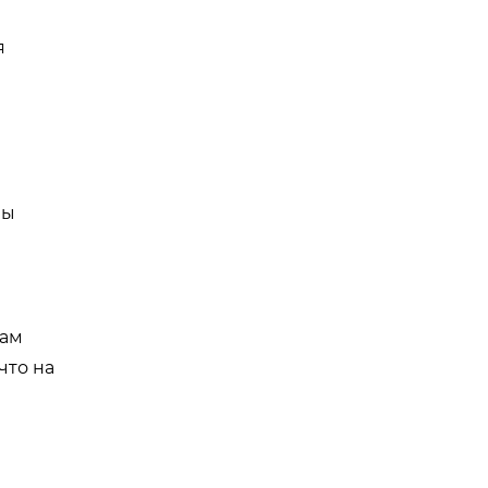
я
бы
вам
что на