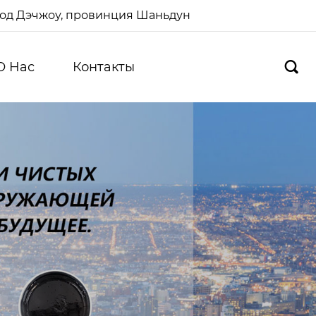
ород Дэчжоу, провинция Шаньдун
О Hас
Контакты
