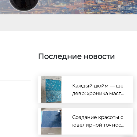
Последние новости
Каждый дюйм — ше
девр: хроника масте
рства при создании
образцов наливных
полов MALA с цветн
Создание красоты с
ым песком
ювелирной точност
ью — наглядная де