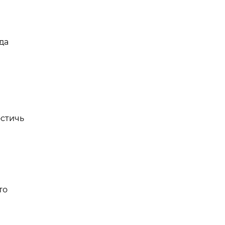
да
остичь
то