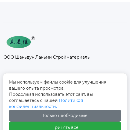
ООО Шаньдун Ланьми Стройматериалы
Контакты
Мы используем файлы cookie для улучшения
вашего опыта просмотра.
Промышленный парк Фанси, к северу от
Продолжая использовать этот сайт, вы
дороги Дуншоу, улица Фанси, поселок
соглашаетесь с нашей
Политикой

Фанси, город Юйчэн, город Дэчжоу,
конфиденциальности.
провинция Шаньдун
Только необходимые
+86-13012997728

Принять все