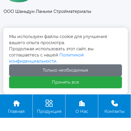
ООО Шаньдун Ланьми Стройматериалы
Контакты
Мы используем файлы cookie для улучшения
вашего опыта просмотра.
Промышленный парк Фанси, к северу от
Продолжая использовать этот сайт, вы
дороги Дуншоу, улица Фанси, поселок
соглашаетесь с нашей
Политикой

Фанси, город Юйчэн, город Дэчжоу,
конфиденциальности.
провинция Шаньдун
Только необходимые
+86-13012997728

Принять все




Авторское право©ООО Шаньдун Ланьми
Главная
Продукция
О Нас
Контакты
Стройматериалы