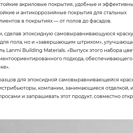
стойкие акриловые покрытия, удобные и эффективн
тойкие и антикоррозийные покрытия для стальных
лиентов в покрытиях — от полов до фасадов.
м, сделав эпоксидную самовыравнивающуюся краску
 для пола, но и «завершающим штрихом», улучшающ
ь Lanmi Building Materials. «Выпуск этого набора цв
лиентоориентированного подхода, обеспечивающего
ке».
разцов для эпоксидной самовыравнивающейся краск
истрибьюторы, компании, занимающиеся отделкой, 
просами и запрашивать этот продукт, совместно отк