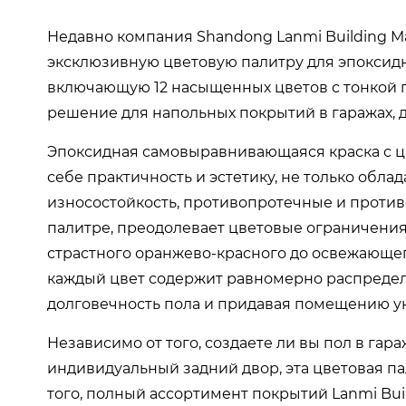
Недавно компания Shandong Lanmi Building Mat
эксклюзивную цветовую палитру для эпоксид
включающую 12 насыщенных цветов с тонкой п
решение для напольных покрытий в гаражах, 
Эпоксидная самовыравнивающаяся краска с цве
себе практичность и эстетику, не только обла
износостойкость, противопротечные и противо
палитре, преодолевает цветовые ограничения
страстного оранжево-красного до освежающег
каждый цвет содержит равномерно распредел
долговечность пола и придавая помещению ун
Независимо от того, создаете ли вы пол в га
индивидуальный задний двор, эта цветовая п
того, полный ассортимент покрытий Lanmi Buil