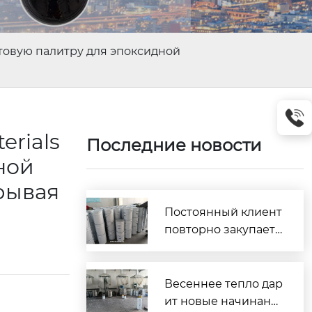
етовую палитру для эпоксидной
erials
Последние новости
ной
рывая
Постоянный клиент
повторно закупает
2,7 тонны! Компани
я Lanmi Building Ma
terials строит прочн
Весеннее тепло дар
ый фундамент дове
ит новые начинани