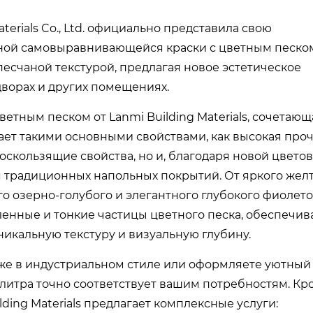
erials Co., Ltd. официально представила свою
ной самовыравнивающейся краски с цветным песко
есчаной текстурой, предлагая новое эстетическое
дворах и других помещениях.
тным песком от Lanmi Building Materials, сочетающ
дает такими основными свойствами, как высокая проч
скользящие свойства, но и, благодаря новой цвето
 традиционных напольных покрытий. От яркого желт
о озерно-голубого и элегантного глубокого фиолето
енные и тонкие частицы цветного песка, обеспечив
икальную текстуру и визуальную глубину.
раже в индустриальном стиле или оформляете уютный
алитра точно соответствует вашим потребностям. Кр
ding Materials предлагает комплексные услуги: