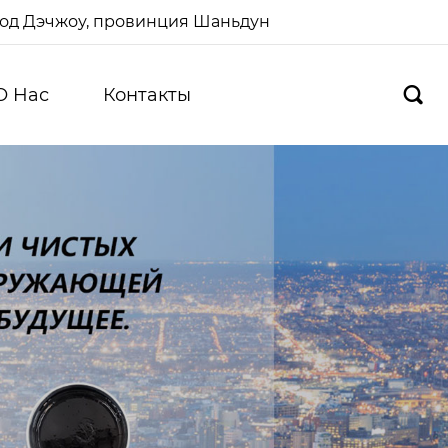
ород Дэчжоу, провинция Шаньдун
О Hас
Контакты
