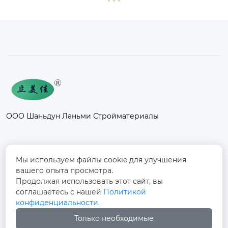
ООО Шаньдун Ланьми Стройматериалы
Контакты
Мы используем файлы cookie для улучшения
вашего опыта просмотра.
Промышленный парк Фанси, к северу от
Продолжая использовать этот сайт, вы
дороги Дуншоу, улица Фанси, поселок
соглашаетесь с нашей
Политикой

Фанси, город Юйчэн, город Дэчжоу,
конфиденциальности.
провинция Шаньдун
Только необходимые