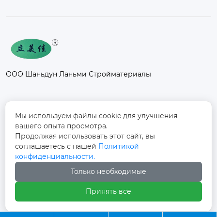
ООО Шаньдун Ланьми Стройматериалы
Контакты
Мы используем файлы cookie для улучшения
вашего опыта просмотра.
Промышленный парк Фанси, к северу от
Продолжая использовать этот сайт, вы
дороги Дуншоу, улица Фанси, поселок
соглашаетесь с нашей
Политикой

Фанси, город Юйчэн, город Дэчжоу,
конфиденциальности.
провинция Шаньдун
Только необходимые
+86-13012997728

Принять все