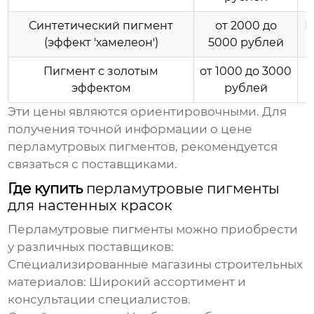
Синтетический пигмент
от 2000 до
И
(эффект 'хамелеон')
5000 рублей
Пигмент с золотым
от 1000 до 3000
эффектом
рублей
Эти цены являются ориентировочными. Для
получения точной информации о
цене
перламутровых пигментов
, рекомендуется
связаться с поставщиками.
Где купить
перламутровые пигменты
для настенных красок
Перламутровые пигменты
можно приобрести
у различных поставщиков:
Специализированные магазины строительных
материалов
: Широкий ассортимент и
консультации специалистов.