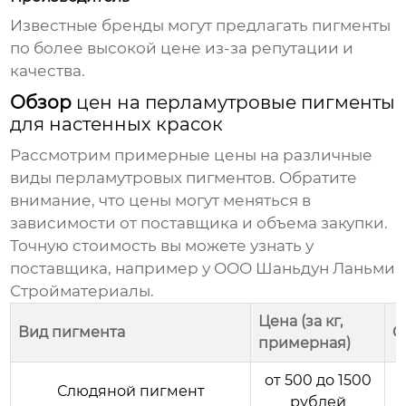
Известные бренды могут предлагать пигменты
по более высокой цене из-за репутации и
качества.
Обзор
цен на перламутровые пигменты
для настенных красок
Рассмотрим примерные цены на различные
виды
перламутровых пигментов
. Обратите
внимание, что цены могут меняться в
зависимости от поставщика и объема закупки.
Точную стоимость вы можете узнать у
поставщика, например у
ООО Шаньдун Ланьми
Стройматериалы
.
Цена (за кг,
Вид пигмента
О
примерная)
от 500 до 1500
Слюдяной пигмент
рублей