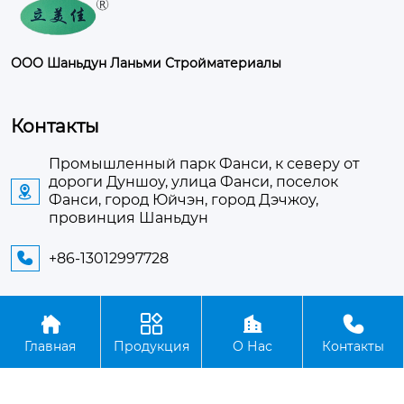
ООО Шаньдун Ланьми Стройматериалы
Контакты
Промышленный парк Фанси, к северу от
дороги Дуншоу, улица Фанси, поселок

Фанси, город Юйчэн, город Дэчжоу,
провинция Шаньдун
+86-13012997728





Авторское право©ООО Шаньдун Ланьми
Главная
Продукция
О Нас
Контакты
Стройматериалы