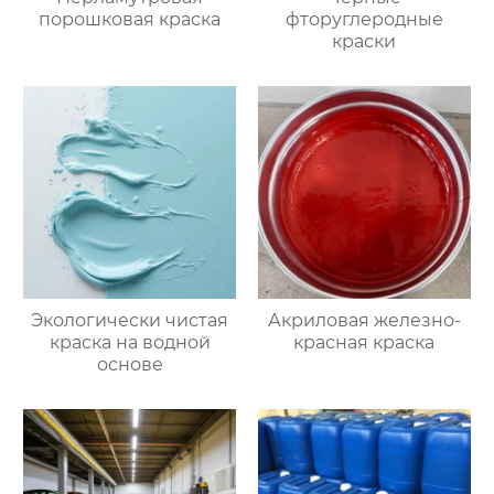
порошковая краска
фторуглеродные
краски
Экологически чистая
Акриловая железно-
краска на водной
красная краска
основе