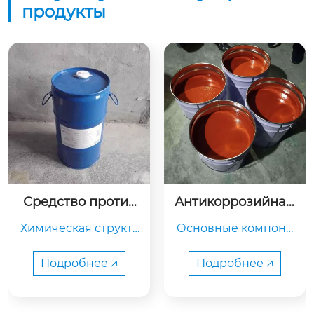
продукты
Средство против
Антикоррозийная 
 провисания
краска
Химическая структу
Основные компоне
ра:Основные компо
нты: смолы (наприм
ненты: полиамидны
ер, эпоксидные смо
Подробнее 🡥
Подробнее 🡥
й воск, органически
лы, полиуретановы
й бентонит, газофаз
е смолы), консерван
ный диоксид кремн
ты (например, цинк