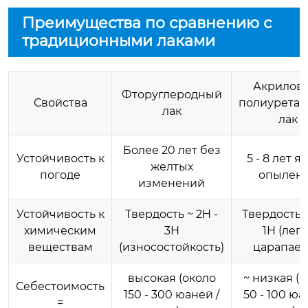
Преимущества по сравнению с
традиционными лаками
Акрилов
Фторуглеродный
Свойства
полиурета
лак
лак
Более 20 лет без
Устойчивость к
5 - 8 лет я
желтых
погоде
опылен
изменений
Устойчивость к
Твердость ~ 2H -
Твердость~
химическим
3H
1H (лег
веществам
(износостойкость)
царапает
высокая (около
~ низкая (
Себестоимость
150 - 300 юаней /
50 - 100 юа
=