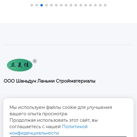
ия и так далее.
овый порошок, алю
миниевый порошо
к), пигменты, напол
нители.
ООО Шаньдун Ланьми Стройматериалы
Контакты
Мы используем файлы cookie для улучшения
вашего опыта просмотра.
Промышленный парк Фанси, к северу от
Продолжая использовать этот сайт, вы
дороги Дуншоу, улица Фанси, поселок
соглашаетесь с нашей
Политикой

Фанси, город Юйчэн, город Дэчжоу,
конфиденциальности.