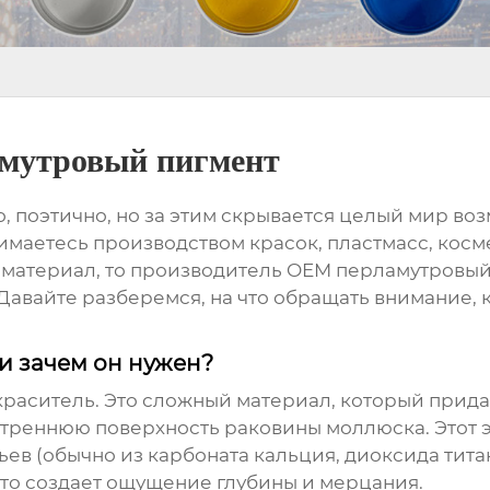
мутровый пигмент
, поэтично, но за этим скрывается целый мир во
имаетесь производством красок, пластмасс, косме
 материал, то
производитель OEM перламутровый
 Давайте разберемся, на что обращать внимание, 
и зачем он нужен?
 краситель. Это сложный материал, который прид
реннюю поверхность раковины моллюска. Этот эф
ьев (обычно из карбоната кальция, диоксида тита
это создает ощущение глубины и мерцания.