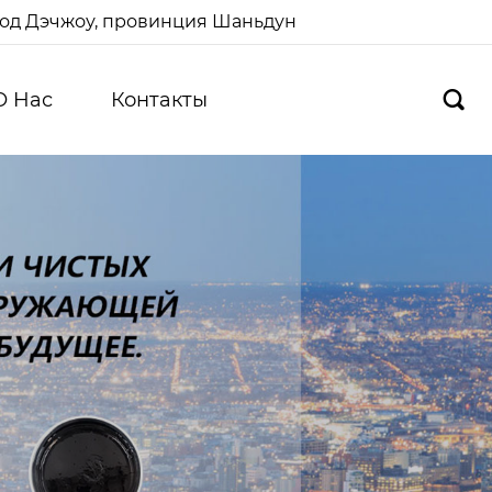
ород Дэчжоу, провинция Шаньдун
О Hас
Контакты
