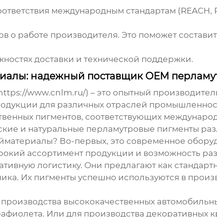
ответствия международным стандартам (REACH, Ro
ов о работе производителя. Это поможет состави
жностях доставки и технической поддержки.
алы: надежный поставщик OEM перламут
tps://www.cnlm.ru/) – это опытный
производител
дукции для различных отраслей промышленност
твенных пигментов, соответствующих международн
ские и натуральные перламутровые пигменты раз
материалы? Во-первых, это современное оборудо
ирокий ассортимент продукции и возможность ра
ративную логистику. Они предлагают как стандар
ика. Их пигменты успешно используются в произво
 производства высококачественных автомобильны
афиолета. Или для производства декоративных кр