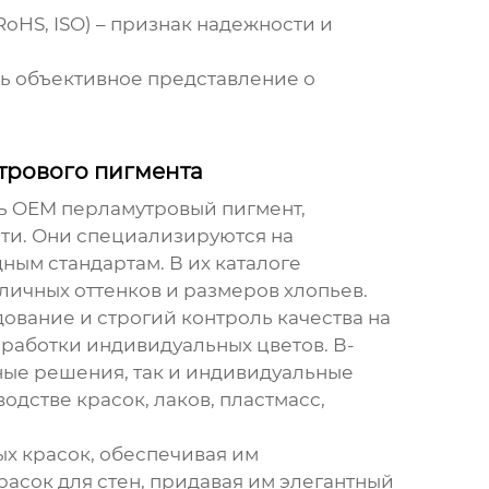
HS, ISO) – признак надежности и
ть объективное представление о
рового пигмента
ь OEM перламутровый пигмент
,
и. Они специализируются на
ым стандартам. В их каталоге
личных оттенков и размеров хлопьев.
вание и строгий контроль качества на
зработки индивидуальных цветов. В-
тные решения, так и индивидуальные
дстве красок, лаков, пластмасс,
х красок, обеспечивая им
асок для стен, придавая им элегантный