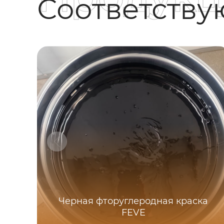
Соответств
Черная фторуглеродная краска
FEVE