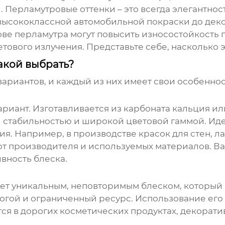
. Перламутровые оттенки – это всегда элегантнос
 высококлассной автомобильной покраски до дек
ове перламутра могут повысить износостойкость
тового излучения. Представьте себе, насколько 
акой выбрать?
ариантов, и каждый из них имеет свои особеннос
иант. Изготавливается из карбоната кальция ил
 стабильностью и широкой цветовой гаммой. Ид
я. Например, в производстве красок для стен, ла
 от производителя и используемых материалов. В
ивность блеска.
ет уникальным, неповторимым блеском, который 
рогой и ограниченный ресурс. Использование его
я в дорогих косметических продуктах, декоратив