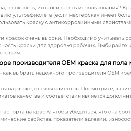
а, влажность, интенсивность использования? Кр
твию ультрафиолета (если мастерская имеет бол
ользовать краску с антикоррозийными свойства
и красок очень высоки. Необходимо учитывать с
сность краски для здоровья рабочих. Выбирайте
етствия.
боре производителя OEM краска для пола 
– как выбрать надежного
производителя OEM крас
ты на рынке, отзывы клиентов. Посмотрите, каки
катов качества и соответствия является дополн
аспорта на краску, чтобы убедиться, что она со
имические свойства, показатели адгезии, износос