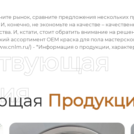
учите рынок, сравните предложения нескольких 
И, конечно, не экономьте на качестве – качествен
тва. И, кстати, стоит обратить внимание на реш
окий ассортимент
OEM краска для пола мастерско
/www.cnlm.ru/) - *Информация о продукции, харак
ствующая
ия
ующая
Продукц