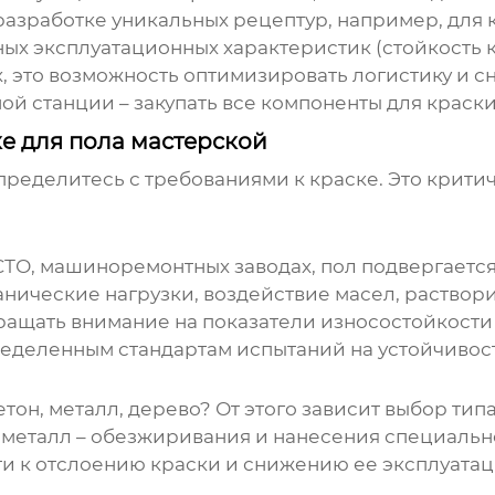
 разработке уникальных рецептур, например, для
ных эксплуатационных характеристик (стойкость 
 это возможность оптимизировать логистику и сни
й станции – закупать все компоненты для краски
е для пола мастерской
пределитесь с требованиями к краске. Это крити
 СТО, машиноремонтных заводах, пол подвергаетс
ические нагрузки, воздействие масел, раствори
ращать внимание на показатели износостойкости
ределенным стандартам испытаний на устойчивост
етон, металл, дерево? От этого зависит выбор ти
, металл – обезжиривания и нанесения специально
и к отслоению краски и снижению ее эксплуатац