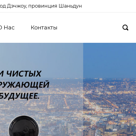
ород Дэчжоу, провинция Шаньдун
О Hас
Контакты
