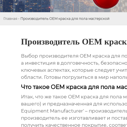
Главная
-
Производитель OEM краска для пола мастерской
Производитель OEM краска
Выбор
производителя OEM краска для п
а инвестиция в долговечность, безопасно
ключевых аспектах, которые следует учи
области. Готовы погрузиться в мир напо
Что такое OEM краска для пола ма
Итак, что же такое
OEM краска для пола 
вашего) и предназначенная для использо
Equipment Manufacturer' – производител
производитель ее изготавливает и поста
получить качественное покрытие, соотв