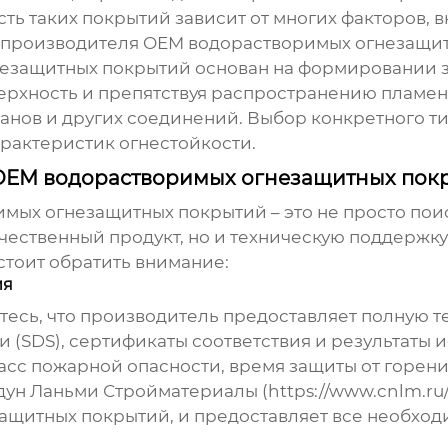
ть таких покрытий зависит от многих факторов, в
производителя OEM водорастворимых огнезащи
езащитных покрытий основан на формировании з
ерхность и препятствуя распространению пламен
танов и других соединений. Выбор конкретного ти
рактеристик огнестойкости.
OEM водорастворимых огнезащитных пок
имых огнезащитных покрытий
– это не просто пои
чественный продукт, но и техническую поддержк
стоит обратить внимание:
ия
тесь, что
производитель
предоставляет полную т
и (SDS), сертификаты соответствия и результаты 
сс пожарной опасности, время защиты от горения)
ньдун Ланьми Стройматериалы (https://www.cnlm.r
защитных покрытий
, и предоставляет все необхо