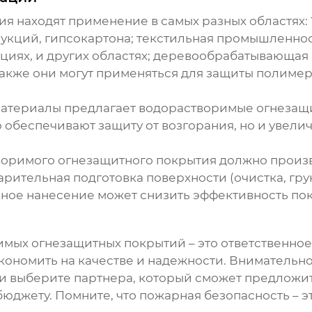
ия
находят применение в самых разных областях: 
укций, гипсокартона; текстильная промышленност
ациях, и других областях; деревообрабатывающа
Также они могут применяться для защиты полиме
атериалы предлагает
водорастворимые огнезащ
о обеспечивают защиту от возгорания, но и увел
.
воримого огнезащитного покрытия
должно произв
рительная подготовка поверхности (очистка, гру
ное нанесение может снизить эффективность по
имых огнезащитных покрытий
– это ответственное
экономить на качестве и надежности. Внимательно
и выберите партнера, который сможет предложи
джету. Помните, что пожарная безопасность – эт