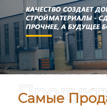
Самые П
Продукт
Самые Прод