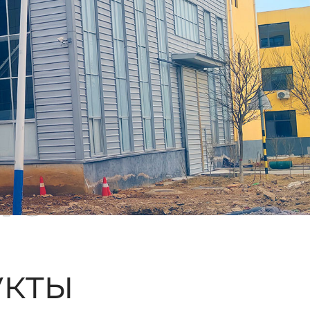
ые
кты