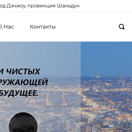
ород Дэчжоу, провинция Шаньдун
О Hас
Контакты
