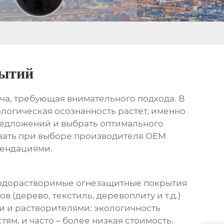
рытий
ача, требующая внимательного подхода. В
ологическая осознанность растет, именно
предложений и выбрать оптимального
ывать при выборе
производителя OEM
мендациями.
 Водорастворимые
огнезащитные покрытия
 (дерево, текстиль, деревоплиту и т.д.)
и и растворителями: экологичность
м, и часто – более низкая стоимость.