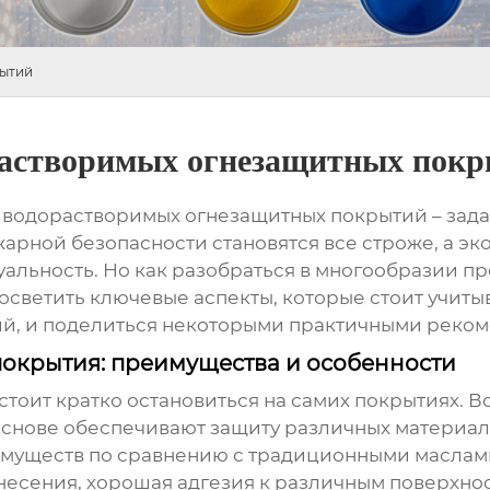
рытий
астворимых огнезащитных пок
 водорастворимых огнезащитных покрытий
– зад
жарной безопасности становятся все строже, а эк
уальность. Но как разобраться в многообразии 
 осветить ключевые аспекты, которые стоит учит
ий
, и поделиться некоторыми практичными реко
окрытия: преимущества и особенности
стоит кратко остановиться на самих покрытиях.
 основе обеспечивают защиту различных материалов
имуществ по сравнению с традиционными маслам
есения, хорошая адгезия к различным поверхностя