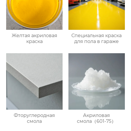
Желтая акриловая
Специальная краска
краска
для пола в гараже
Фторуглеродная
Акриловая
смола
смола（601-75）