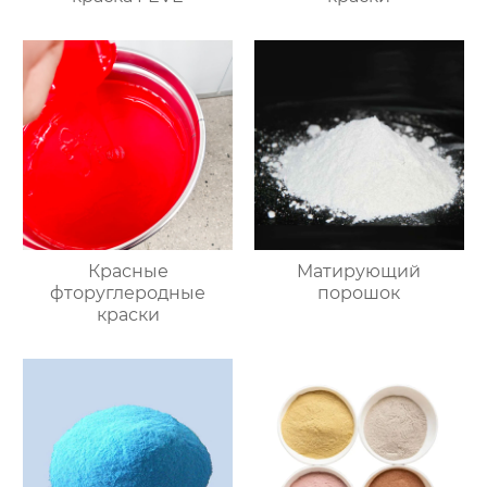
Красные
Mатирующий
фторуглеродные
порошок
краски