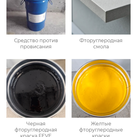
Средство против
Фторуглеродная
провисания
смола
Черная
Желтые
фторуглеродная
фторуглеродные
краска FEVE
краски