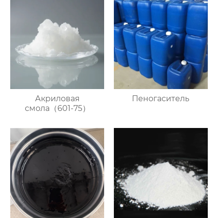
Акриловая
Пеногаситель
смола（601-75）