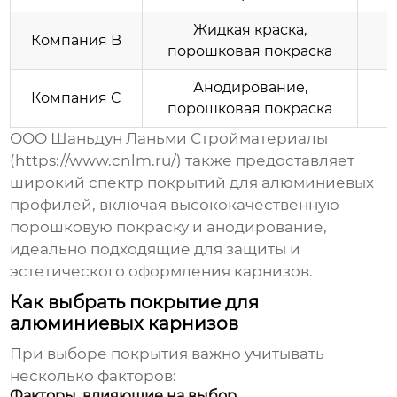
Жидкая краска,
Компания B
порошковая покраска
к
Анодирование,
Компания C
порошковая покраска
ООО Шаньдун Ланьми Стройматериалы
(
https://www.cnlm.ru/
) также предоставляет
широкий спектр покрытий для алюминиевых
профилей, включая высококачественную
порошковую покраску
и анодирование,
идеально подходящие для защиты и
эстетического оформления карнизов.
Как выбрать покрытие для
алюминиевых карнизов
При выборе покрытия важно учитывать
несколько факторов:
Факторы, влияющие на выбор