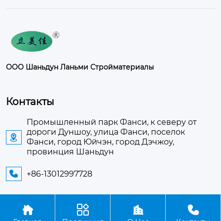
ООО Шаньдун Ланьми Стройматериалы
Контакты
Промышленный парк Фанси, к северу от
дороги Дуншоу, улица Фанси, поселок

Фанси, город Юйчэн, город Дэчжоу,
провинция Шаньдун
+86-13012997728





Авторское право©ООО Шаньдун Ланьми