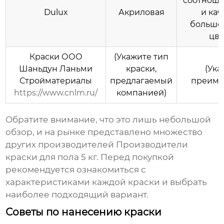
соотноше
Dulux
Акриловая
и кач
большо
цве
Краски ООО
(Укажите тип
Шаньдун Ланьми
краски,
(Ука
Стройматериалы
предлагаемый
преиму
https://www.cnlm.ru/
компанией)
Обратите внимание, что это лишь небольшой
обзор, и на рынке представлено множество
других производителей
Производители
краски для пола 5 кг
. Перед покупкой
рекомендуется ознакомиться с
характеристиками каждой краски и выбрать
наиболее подходящий вариант.
Советы по нанесению краски