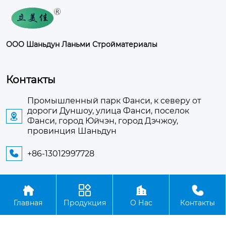
ООО Шаньдун Ланьми Стройматериалы
Контакты
Промышленный парк Фанси, к северу от
дороги Дуншоу, улица Фанси, поселок

Фанси, город Юйчэн, город Дэчжоу,
провинция Шаньдун
+86-13012997728





Авторское право©ООО Шаньдун Ланьми
Главная
Продукция
О Нас
Контакты
Стройматериалы