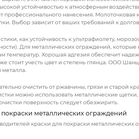
 высокой устойчивостью к атмосферным воздейст
ют профессионального нанесения. Молоточковая к
ки. Выбор зависит от ваших требований к долгов
тики, как устойчивость к ультрафиолету, морозос
ности). Для металлических ограждений, которые н
ам температур. Хорошая адгезия обеспечит наде
е стоит учесть цвет и степень глянца.
ООО Шаньд
 металла.
ельно очистить от ржавчины, грязи и старой кра
чистки можно использовать металлические щетки
очистки поверхность следует обезжирить.
я покраски металлических ограждений
зводителей
краски для покраски металлических 