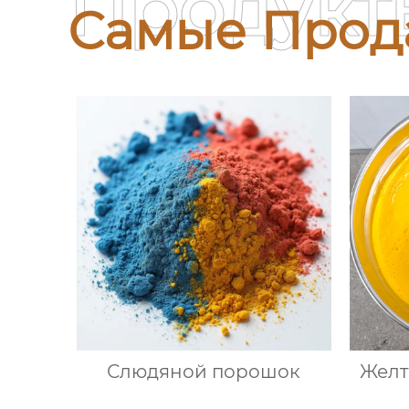
Продукт
Самые Прод
Слюдяной порошок
Желт