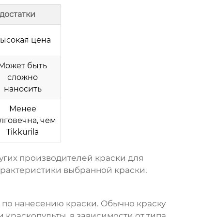
достатки
ысокая цена
Может быть
сложно
наносить
Менее
лговечна, чем
Tikkurila
ругих
производителей краски для
характеристики выбранной краски.
 по нанесению краски. Обычно краску
и краскопульты, в зависимости от типа