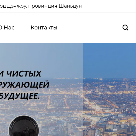
ород Дэчжоу, провинция Шаньдун
О Hас
Контакты
