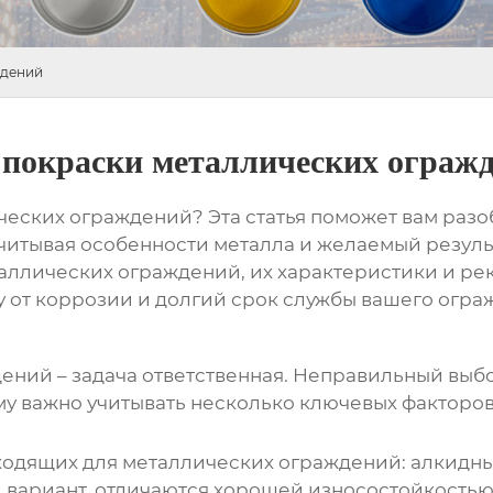
ждений
 покраски металлических ограж
ческих ограждений? Эта статья поможет вам раз
учитывая особенности металла и желаемый резул
таллических ограждений
, их характеристики и р
у от коррозии и долгий срок службы вашего огра
ений – задача ответственная. Неправильный выб
у важно учитывать несколько ключевых факторов
дходящих для металлических ограждений: алкидны
 вариант, отличаются хорошей износостойкостью