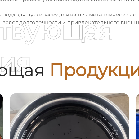
ть подходящую краску для ваших металлических 
ствующая
– залог долговечности и привлекательного внеш
ия
ующая
Продукц