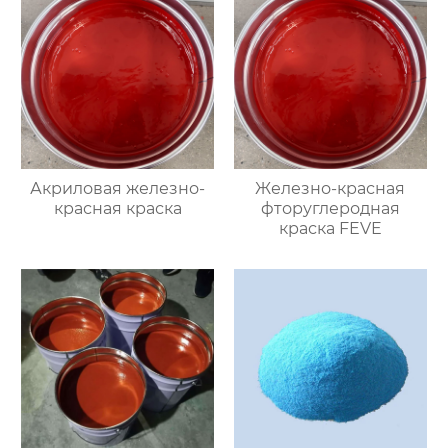
Акриловая железно-
Железно-красная
красная краска
фторуглеродная
краска FEVE