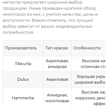
металла
предлагает широкий выбор
продукции. Ниже приведен краткий обзор
некоторых из них, с учетом качества, цены и
доступности. Важно отметить, что лучший
выбор зависит от ваших индивидуальных
потребностей.
Производитель
Тип краски
Особенности
Акриловая,
Высокое кач
Tikkurila
алкидная
отличная сто
Хорошая укрыв
Dulux
Акриловая
широкий выбор 
Высокая защ
Алкидная,
Hammerite
коррозии, деко
молотковая
эффек