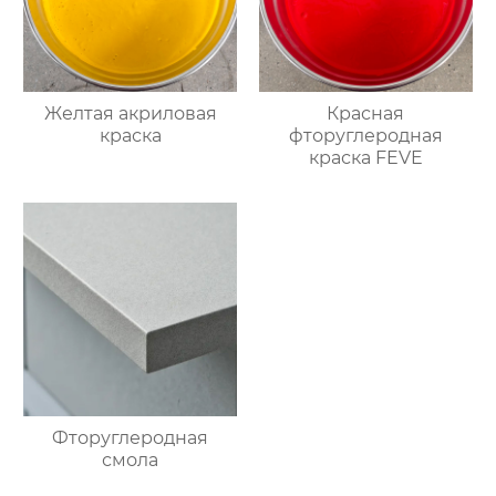
Желтая акриловая
Красная
краска
фторуглеродная
краска FEVE
Фторуглеродная
смола