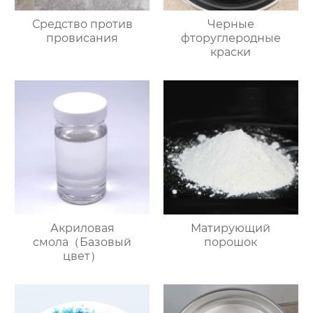
Средство против
Черные
провисания
фторуглеродные
краски
Акриловая
Mатирующий
смола（Базовый
порошок
цвет）