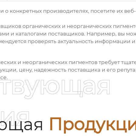
 о конкретных производителях, посетите их веб-
авщиков органических и неорганических пигмент
и и каталогами поставщиков. Например, вы мож
ендуется проверять актуальность информации и 
еских и неорганических пигментов
требует тщат
кции, цену, надежность поставщика и его репутац
ствующая
се.
ия
ующая
Продукц