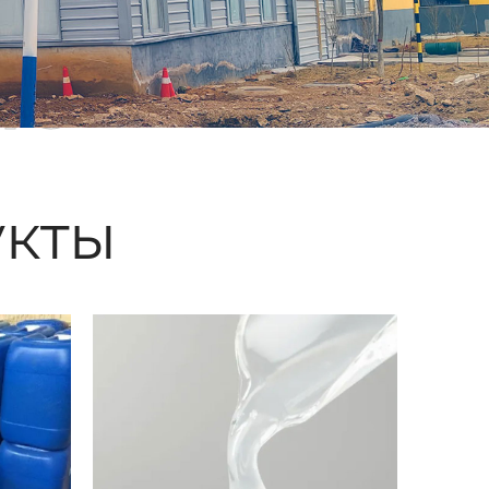
ые
кты