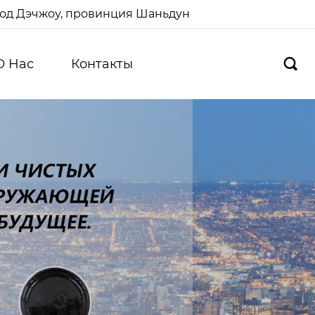
ород Дэчжоу, провинция Шаньдун
О Hас
Контакты
