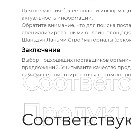
Для получения более полной информации
актуальность информации.
Обратите внимание, что для поиска
пост
специализированными онлайн-площадкам
Шаньдун Ланьми Стройматериалы
(реком
Заключение
Выбор подходящих
поставщиков органич
предложений. Учитывайте качество проду
Соответ
вам лучше ориентироваться в этом вопро
Продукц
Соответств