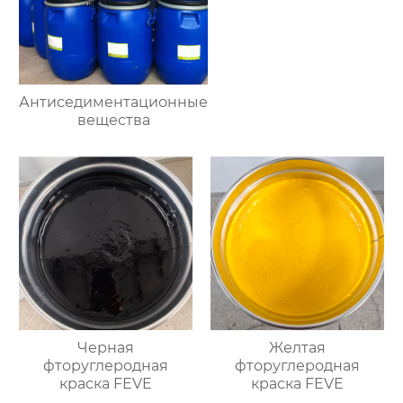
Антиседиментационные
вещества
Черная
Желтая
фторуглеродная
фторуглеродная
краска FEVE
краска FEVE