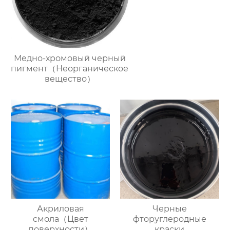
Медно-хромовый черный
пигмент（Неорганическое
вещество）
Акриловая
Черные
смола（Цвет
фторуглеродные
поверхности）
краски