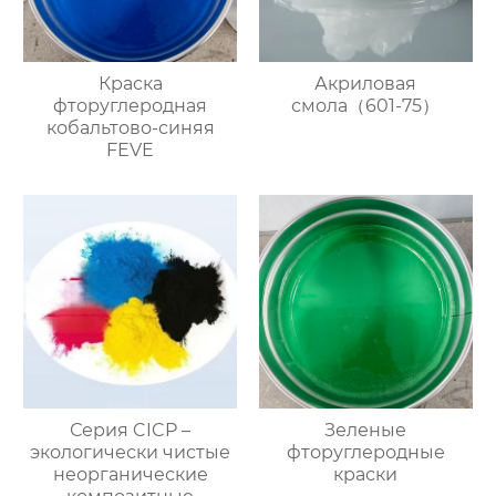
Краска
Акриловая
фторуглеродная
смола（601-75）
кобальтово-синяя
FEVE
Серия CICP –
Зеленые
экологически чистые
фторуглеродные
неорганические
краски