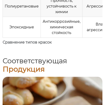
Прочность,
Полиуретановые
устойчивость к
Агресси
химии
Антикоррозийные,
Вла
Эпоксидные
химическая
агресси
стойкость
Сравнение типов красок
Соответствующая
Продукция