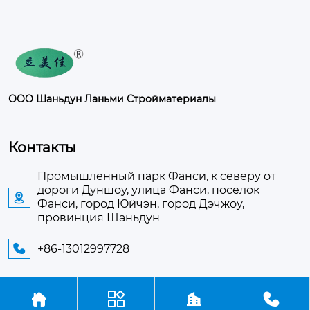
ООО Шаньдун Ланьми Стройматериалы
Контакты
Промышленный парк Фанси, к северу от
дороги Дуншоу, улица Фанси, поселок

Фанси, город Юйчэн, город Дэчжоу,
провинция Шаньдун
+86-13012997728





Авторское право©ООО Шаньдун Ланьми