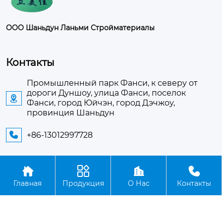
ООО Шаньдун Ланьми Стройматериалы
Контакты
Промышленный парк Фанси, к северу от
дороги Дуншоу, улица Фанси, поселок

Фанси, город Юйчэн, город Дэчжоу,
провинция Шаньдун
+86-13012997728





Авторское право©ООО Шаньдун Ланьми
Главная
Продукция
О Нас
Контакты
Стройматериалы