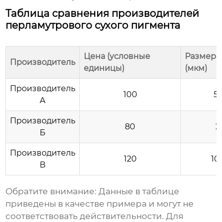
Таблица сравнения производителей
перламутрового сухого пигмента
Цена (условные
Размер 
Производитель
единицы)
(мкм)
Производитель
100
5-
А
Производитель
80
2
Б
Производитель
120
10
В
Обратите внимание: Данные в таблице
приведены в качестве примера и могут не
соответствовать действительности. Для