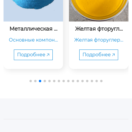
Металлическая п
Желтая фторугле
орошковая краск
родная краска FE
Основные компоне
Желтая фторуглеро
а
VE
нты: металлический 
дная краска FEVE – э
порошок (наприме
то высокоэффектив
Подробнее 🡥
Подробнее 🡥
р, алюминиевый по
ная краска, известн
рошок, медный пор
ая своей превосход
ошок), смола (напри
ной атмосферостой
мер, эпоксидная см
костью, химической
ола, полиэфирная с
 стойкостью и ярки
мола), отвердитель,
ми цветами.
 пигмент, наполнит
ель.