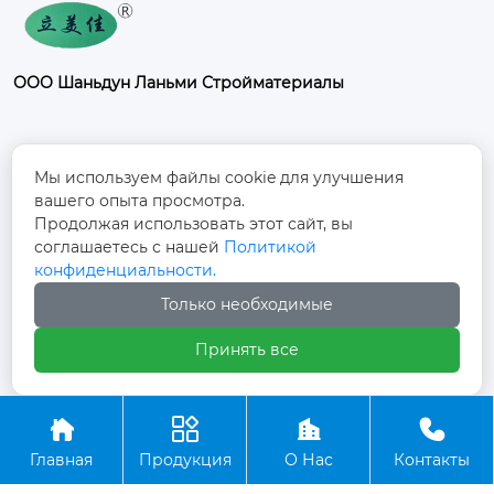
ООО Шаньдун Ланьми Стройматериалы
Контакты
Мы используем файлы cookie для улучшения
вашего опыта просмотра.
Промышленный парк Фанси, к северу от
Продолжая использовать этот сайт, вы
дороги Дуншоу, улица Фанси, поселок
соглашаетесь с нашей
Политикой

Фанси, город Юйчэн, город Дэчжоу,
конфиденциальности.
провинция Шаньдун
Только необходимые
+86-13012997728

Принять все




Авторское право©ООО Шаньдун Ланьми
Главная
Продукция
О Нас
Контакты
Стройматериалы