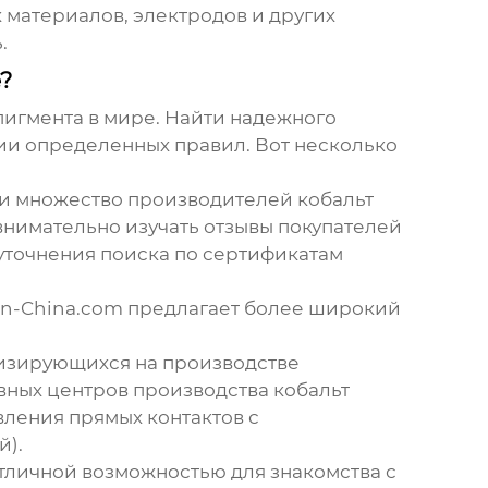
 материалов, электродов и других
.
?
пигмента
в мире. Найти надежного
ии определенных правил. Вот несколько
йти множество производителей
кобальт
внимательно изучать отзывы покупателей
уточнения поиска по сертификатам
-in-China.com предлагает более широкий
лизирующихся на производстве
овных центров производства
кобальт
вления прямых контактов с
й).
отличной возможностью для знакомства с