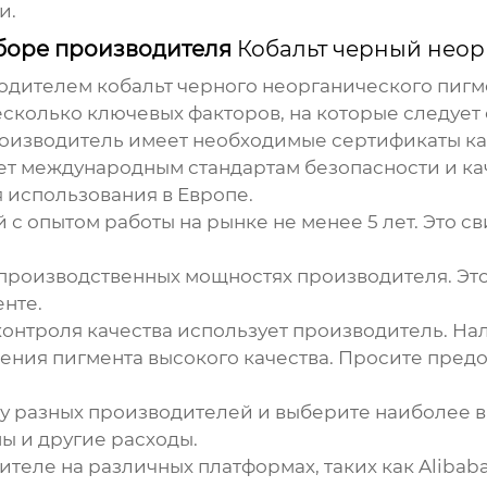
и.
ыборе производителя
Кобальт черный неор
водителем
кобальт черного неорганического пигм
есколько ключевых факторов, на которые следует
оизводитель имеет необходимые сертификаты каче
вует международным стандартам безопасности и к
я использования в Европе.
 опытом работы на рынке не менее 5 лет. Это св
производственных мощностях производителя. Это
нте.
контроля качества использует производитель. На
чения пигмента высокого качества. Просите пред
у разных производителей и выберите наиболее в
ы и другие расходы.
теле на различных платформах, таких как Alibab