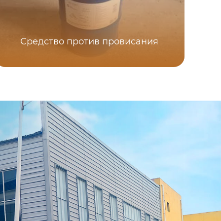
Средство против провисания
Ак