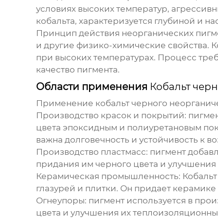
условиях высоких температур, агрессивн
кобальта, характеризуется глубиной и на
Принцип действия неорганических пигме
и другие физико-химические свойства.
К
при высоких температурах. Процесс треб
качество пигмента.
Области применения
Кобальт чер
Применение
кобальт черного неорганич
Производство красок и покрытий:
пигмен
цвета эпоксидным и полиуретановым пок
важна долговечность и устойчивость к 
Производство пластмасс:
пигмент добавл
придания им черного цвета и улучшения 
Керамическая промышленность:
Кобальт
глазурей и плитки. Он придает керамике
Огнеупоры:
пигмент используется в прои
цвета и улучшения их теплоизоляционных