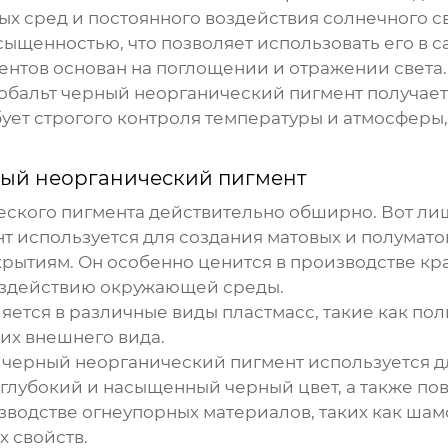
ых сред и постоянного воздействия солнечного с
сыщенностью, что позволяет использовать его в 
нтов основан на поглощении и отражении света. 
обальт черный неорганический пигмент
получает
ует строгого контроля температуры и атмосферы
ный неорганический пигмент
еского пигмента
действительно обширно. Вот ли
т используется для создания матовых и полумато
рытиям. Он особенно ценится в производстве кр
воздействию окружающей среды.
яется в различные виды пластмасс, такие как по
их внешнего вида.
 черный неорганический пигмент
используется д
 глубокий и насыщенный черный цвет, а также по
зводстве огнеупорных материалов, таких как шам
 свойств.