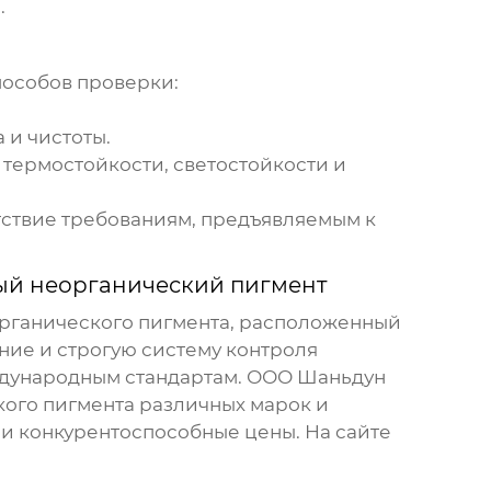
.
пособов проверки:
 и чистоты.
термостойкости, светостойкости и
тствие требованиям, предъявляемым к
ый неорганический пигмент
органического пигмента
, расположенный
ие и строгую систему контроля
еждународным стандартам. ООО Шаньдун
кого пигмента
различных марок и
и конкурентоспособные цены. На сайте