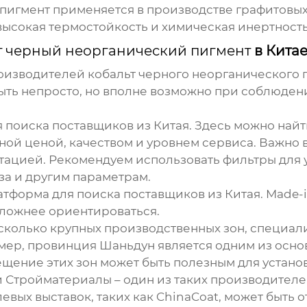
пигмент применяется в производстве графитовых
высокая термостойкость и химическая инертность
т черный неорганический пигмент
в Китае
роизводителей
кобальт черного неорганического 
ыть непросто, но вполне возможно при соблюден
 поиска поставщиков из Китая. Здесь можно на
ной ценой, качеством и уровнем сервиса. Важно 
тацией. Рекомендуем использовать фильтры для 
за и другим параметрам.
атформа для поиска поставщиков из Китая. Made
 сложнее ориентироваться.
есколько крупных производственных зон, специа
мер, провинция Шаньдун является одним из осн
ещение этих зон может быть полезным для устано
Стройматериалы – один из таких производителе
вых выставок, таких как ChinaCoat, может быть 