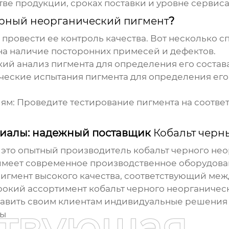
тве продукции, сроках поставки и уровне сервиса
ерный неорганический пигмент
?
провести ее контроль качества. Вот несколько с
а наличие посторонних примесей и дефектов.
й анализ пигмента для определения его состава
еские испытания пигмента для определения его 
ям:
Проведите тестирование пигмента на соотве
иалы: надежный поставщик
Кобальт черн
 это опытный производитель
кобальт черного не
имеет современное производственное оборудован
ь пигмент высокого качества, соответствующий м
рокий ассортимент
кобальт черного неорганичес
авить своим клиентам индивидуальные решения 
ствующая
ы