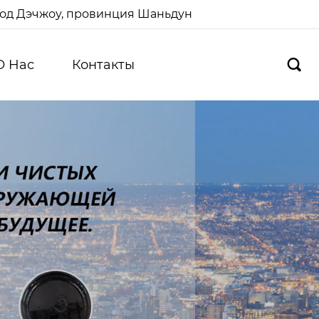
ород Дэчжоу, провинция Шаньдун
О Hас
Контакты
