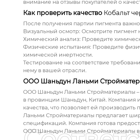
внимание на отзывы покупателей о качес
Как проверить качество
Кобальт ч
После получения партии пигмента важно 
Визуальный осмотр:
Осмотрите пигмент н
Химический анализ:
Проведите химически
Физические испытания:
Проведите физич
химической инертности.
Тестирование на соответствие требовани
нему в вашей отрасли.
ООО Шаньдун Ланьми Стройматер
ООО Шаньдун Ланьми Стройматериалы –
в провинции Шаньдун, Китай. Компания 
качества, что позволяет ей производит
Ланьми Стройматериалы предлагает ши
спецификаций. Компания готова предост
Соответ
ООО Шаньдун Ланьми Стройматериалы
в