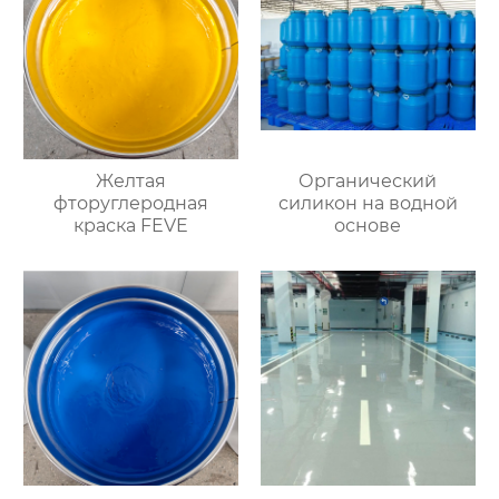
Желтая
Органический
фторуглеродная
силикон на водной
краска FEVE
основе