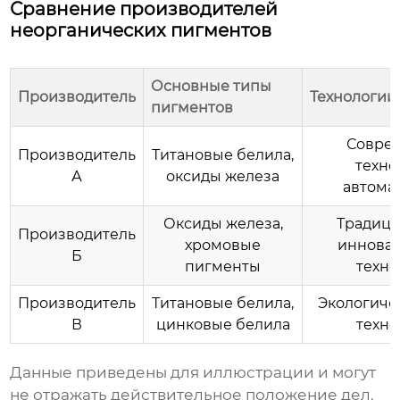
Сравнение производителей
неорганических пигментов
Основные типы
Производитель
Технологии
пигментов
Совре
Производитель
Титановые белила,
техно
А
оксиды железа
автома
Оксиды железа,
Традици
Производитель
хромовые
иннова
Б
пигменты
техно
Производитель
Титановые белила,
Экологиче
В
цинковые белила
техно
Данные приведены для иллюстрации и могут
не отражать действительное положение дел.