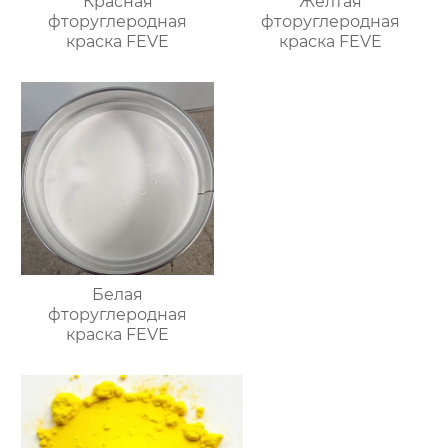
Красная
Желтая
фторуглеродная
фторуглеродная
краска FEVE
краска FEVE
Белая
фторуглеродная
краска FEVE