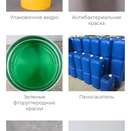
Упаковочное ведро
Антибактериальная
краска
Зеленые
Пеногаситель
фторуглеродные
краски