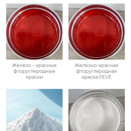
Железо – красные
Железно-красная
фторуглеродные
фторуглеродная
краски
краска FEVE